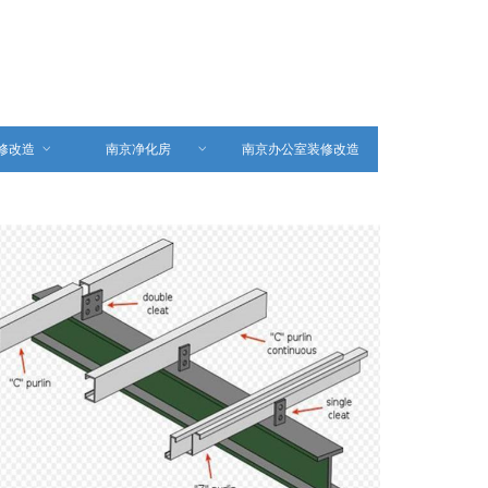
修改造
ꀁ
南京净化房
ꀁ
南京办公室装修改造