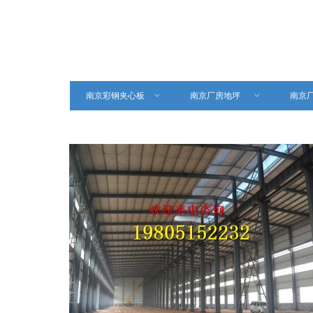
南京彩钢夹心板
ꀁ
南京厂房地坪
ꀁ
南京