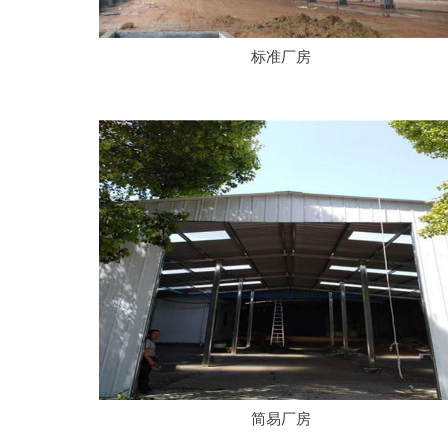
标准厂房
简易厂房